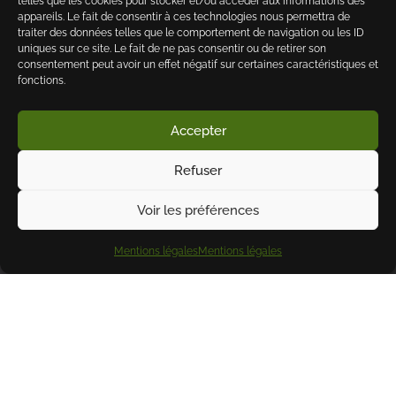
telles que les cookies pour stocker et/ou accéder aux informations des
appareils. Le fait de consentir à ces technologies nous permettra de
traiter des données telles que le comportement de navigation ou les ID
uniques sur ce site. Le fait de ne pas consentir ou de retirer son
consentement peut avoir un effet négatif sur certaines caractéristiques et
fonctions.
Accepter
Refuser
Voir les préférences
Mentions légales
Mentions légales
LA CUISINE AUTOUR DU BRASERO
L'EXPÉRIENCE D'UN